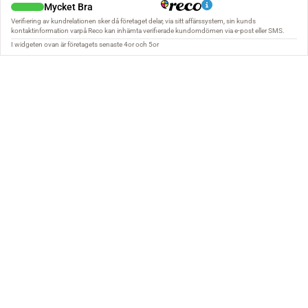
TRYGGHET FRÅN FÖRSTA BESÖK
TILL FÄRDIGT TAK
Vi vet att de flesta kunder inte anlitar
takläggare särskilt ofta. Därför försöker
vi göra processen så tydlig som möjligt
redan från första kontakt.
När du anlitar VERTEX TAK AB ska du
veta vad som görs, varför det görs och
vilka garantier som gäller när arbetet
är klart.
Vi arbetar med dokumentation,
egenkontroll och löpande
kommunikation för att du ska känna